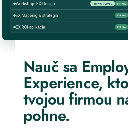
Workshop: EX Design
JEDNOTLIVEC
FIRMA
EX Mapping & stratégia
FIRMA
EX ROI aplikácia
FIRMA
Nauč sa Emplo
Experience, kt
tvojou firmou n
pohne.