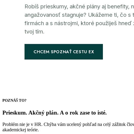
Robíš prieskumy, akčné plány aj benefity, n
angažovanosť stagnuje? Ukážeme ti, čo s t
firmách a s nástrojmi, ktoré použiješ hneď z
tvoj tím.
CHCEM SPOZNAŤ CESTU EX
DĚLÁME EX JEDNODUŠŠÍM |
DĚLÁME EX
POZNÁŠ TO?
Prieskum. Akčný plán. A o rok
zase to isté.
Problém nie je v HR. Chýba vám ucelený pohľad na celý zážitok človek
akademickej teórie.