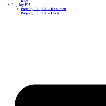
Blog
Projekty EU
Projekty EU | BE – ID human
Projekty EU | BE – DNA