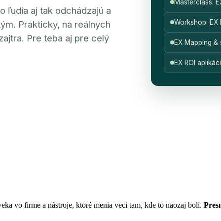
Masterclass: 
o ľudia aj tak odchádzajú a
Workshop: EX 
ým. Prakticky, na reálnych
ajtra. Pre teba aj pre celý
EX Mapping & s
EX ROI aplikác
 JEDNODUŠŠÍM |
DĚLÁME EX JEDNODUŠŠÍM
a vo firme a nástroje, ktoré menia veci tam, kde to naozaj bolí.
Pres