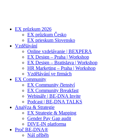
EX průzkum 2026
EX průzkum Česko
EX prieskum Slovensko
Vzdělávání
Online vzdelávanie | BEXPERA
EX Design – Praha | Workshop
EX Design – Bratislava | Workshop
HR Marketing – Praha | Workshop
Vzdělávání ve firmách
EX Community
EX Community členství
EX Community Breakfast
Webináře | BE-DNA Invite
Podcast | BE-DNA TALKS
Analýza & Strategie
EX Strategie & Mapping
Gender Pay Gap audit
DIVE-IN platforma
Proč BE-DNA®
Náš příběh