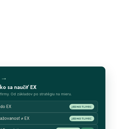
za →
ko sa naučiť EX
 firmy. Od základov po stratégiu na mieru.
 do EX
JEDNOTLIVEC
gažovanosť ≠ EX
JEDNOTLIVEC