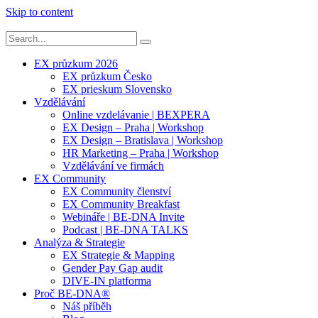
Skip to content
EX průzkum 2026
EX průzkum Česko
EX prieskum Slovensko
Vzdělávání
Online vzdelávanie | BEXPERA
EX Design – Praha | Workshop
EX Design – Bratislava | Workshop
HR Marketing – Praha | Workshop
Vzdělávání ve firmách
EX Community
EX Community členství
EX Community Breakfast
Webináře | BE-DNA Invite
Podcast | BE-DNA TALKS
Analýza & Strategie
EX Strategie & Mapping
Gender Pay Gap audit
DIVE-IN platforma
Proč BE-DNA®
Náš příběh