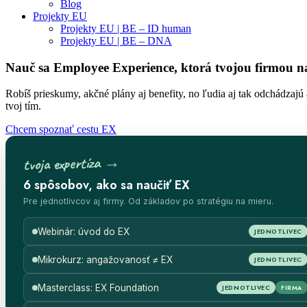
Blog
Projekty EU
Projekty EU | BE – ID human
Projekty EU | BE – DNA
Nauč sa Employee Experience, ktorá tvojou firmou
n
Robíš prieskumy, akčné plány aj benefity, no ľudia aj tak odchádzajú 
tvoj tím.
Chcem spoznať cestu EX
tvoja expertíza →
6 spôsobov, ako sa naučiť EX
Pre jednotlivcov aj firmy. Od základov po stratégiu na mieru.
Webinár: úvod do EX
JEDNOTLIVEC
Mikrokurz: angažovanosť ≠ EX
JEDNOTLIVEC
Masterclass: EX Foundation
JEDNOTLIVEC
FIRMA