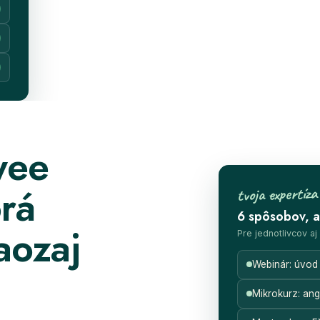
yee
orá
tvoja expertí
6 spôsobov, a
aozaj
Pre jednotlivcov aj
Webinár: úvod
Mikrokurz: an