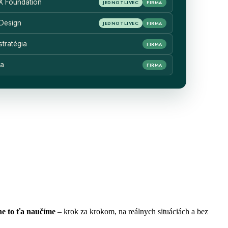
EX Foundation
JEDNOTLIVEC
FIRMA
Design
JEDNOTLIVEC
FIRMA
tratégia
FIRMA
ia
FIRMA
 |
DĚLÁME EX JEDNODUŠŠÍM |
DĚLÁM
ne to ťa naučíme
– krok za krokom, na reálnych situáciách a bez