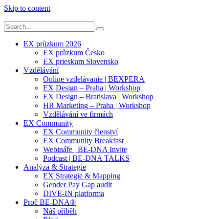
Skip to content
EX průzkum 2026
EX průzkum Česko
EX prieskum Slovensko
Vzdělávání
Online vzdelávanie | BEXPERA
EX Design – Praha | Workshop
EX Design – Bratislava | Workshop
HR Marketing – Praha | Workshop
Vzdělávání ve firmách
EX Community
EX Community členství
EX Community Breakfast
Webináře | BE-DNA Invite
Podcast | BE-DNA TALKS
Analýza & Strategie
EX Strategie & Mapping
Gender Pay Gap audit
DIVE-IN platforma
Proč BE-DNA®
Náš příběh