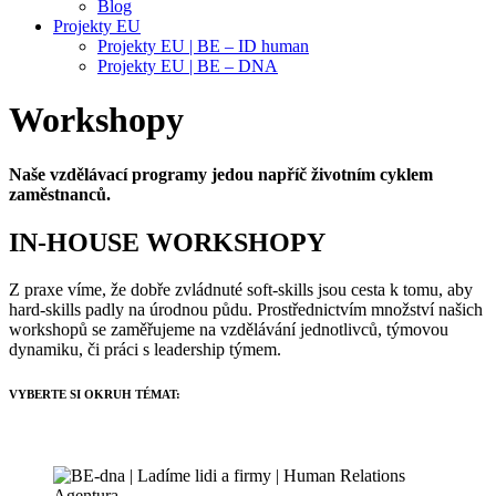
Blog
Projekty EU
Projekty EU | BE – ID human
Projekty EU | BE – DNA
Workshopy
Naše vzdělávací programy jedou napříč životním cyklem
zaměstnanců.
IN-HOUSE WORKSHOPY
Z praxe víme, že dobře zvládnuté soft-skills jsou cesta k tomu, aby
hard-skills padly na úrodnou půdu. Prostřednictvím množství našich
workshopů se zaměřujeme na vzdělávání jednotlivců, týmovou
dynamiku, či práci s leadership týmem.
VYBERTE SI OKRUH TÉMAT: