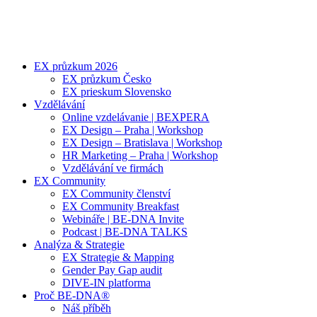
EX průzkum 2026
EX průzkum Česko
EX prieskum Slovensko
Vzdělávání
Online vzdelávanie | BEXPERA
EX Design – Praha | Workshop
EX Design – Bratislava | Workshop
HR Marketing – Praha | Workshop
Vzdělávání ve firmách
EX Community
EX Community členství
EX Community Breakfast
Webináře | BE-DNA Invite
Podcast | BE-DNA TALKS
Analýza & Strategie
EX Strategie & Mapping
Gender Pay Gap audit
DIVE-IN platforma
Proč BE-DNA®
Náš příběh