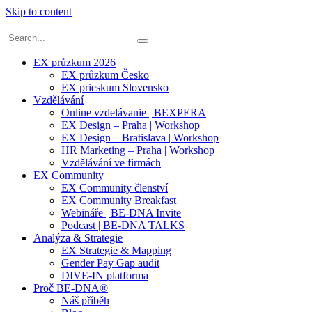
Skip to content
EX průzkum 2026
EX průzkum Česko
EX prieskum Slovensko
Vzdělávání
Online vzdelávanie | BEXPERA
EX Design – Praha | Workshop
EX Design – Bratislava | Workshop
HR Marketing – Praha | Workshop
Vzdělávání ve firmách
EX Community
EX Community členství
EX Community Breakfast
Webináře | BE-DNA Invite
Podcast | BE-DNA TALKS
Analýza & Strategie
EX Strategie & Mapping
Gender Pay Gap audit
DIVE-IN platforma
Proč BE-DNA®
Náš příběh