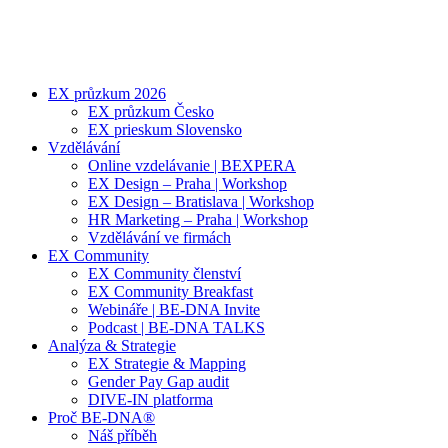
EX průzkum 2026
EX průzkum Česko
EX prieskum Slovensko
Vzdělávání
Online vzdelávanie | BEXPERA
EX Design – Praha | Workshop
EX Design – Bratislava | Workshop
HR Marketing – Praha | Workshop
Vzdělávání ve firmách
EX Community
EX Community členství
EX Community Breakfast
Webináře | BE-DNA Invite
Podcast | BE-DNA TALKS
Analýza & Strategie
EX Strategie & Mapping
Gender Pay Gap audit
DIVE-IN platforma
Proč BE-DNA®
Náš příběh