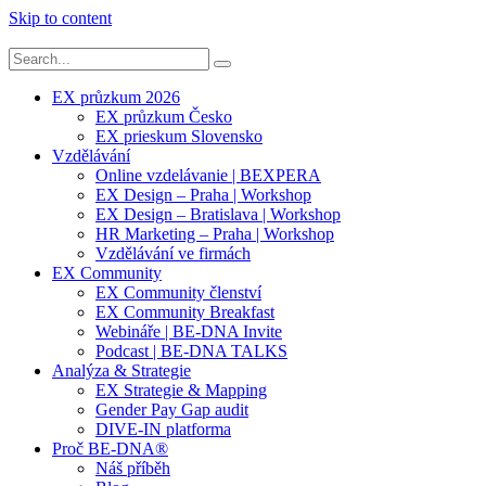
Skip to content
EX průzkum 2026
EX průzkum Česko
EX prieskum Slovensko
Vzdělávání
Online vzdelávanie | BEXPERA
EX Design – Praha | Workshop
EX Design – Bratislava | Workshop
HR Marketing – Praha | Workshop
Vzdělávání ve firmách
EX Community
EX Community členství
EX Community Breakfast
Webináře | BE-DNA Invite
Podcast | BE-DNA TALKS
Analýza & Strategie
EX Strategie & Mapping
Gender Pay Gap audit
DIVE-IN platforma
Proč BE-DNA®
Náš příběh