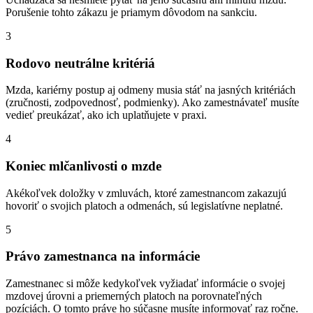
Porušenie tohto zákazu je priamym dôvodom na sankciu.
3
Rodovo neutrálne kritériá
Mzda, kariérny postup aj odmeny musia stáť na jasných kritériách
(zručnosti, zodpovednosť, podmienky). Ako zamestnávateľ musíte
vedieť preukázať, ako ich uplatňujete v praxi.
4
Koniec mlčanlivosti o mzde
Akékoľvek doložky v zmluvách, ktoré zamestnancom zakazujú
hovoriť o svojich platoch a odmenách, sú legislatívne neplatné.
5
Právo zamestnanca na informácie
Zamestnanec si môže kedykoľvek vyžiadať informácie o svojej
mzdovej úrovni a priemerných platoch na porovnateľných
pozíciách. O tomto práve ho súčasne musíte informovať raz ročne.