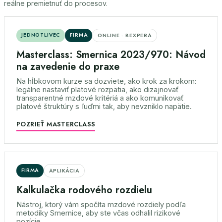
reálne premietnuť do procesov.
JEDNOTLIVEC
FIRMA
ONLINE · BEXPERA
Masterclass: Smernica 2023/970: Návod
na zavedenie do praxe
Na hĺbkovom kurze sa dozviete, ako krok za krokom:
legálne nastaviť platové rozpätia, ako dizajnovať
transparentné mzdové kritériá a ako komunikovať
platové štruktúry s ľuďmi tak, aby nevzniklo napätie.
POZRIEŤ MASTERCLASS
FIRMA
APLIKÁCIA
Kalkulačka rodového rozdielu
Nástroj, ktorý vám spočíta mzdové rozdiely podľa
metodiky Smernice, aby ste včas odhalil rizikové
pozície.