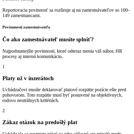
Reportovacia povinnosť sa rozširuje aj na zamestnávateľov so 100–
149 zamestnancami.
Povinnnosti zamestnávateľa
Čo ako zamestnávateľ musíte
splniť?
Najpodstatnejšie povinnosti, ktoré odteraz menia váš nábor, HR
procesy aj internú komunikáciu.
1
Platy už v inzerátoch
Uchádzačovi musíte deklarovať platové rozpätie pozície ešte pred
pohovorom. Toto rozpätie musí byť postavené na objektívnych,
rodovo neutrálnych kritériách.
2
Zákaz otázok na predošlý plat
Uchádzača sa nesmiete pýtať na jeho súčasnú ani minulú mzdu.