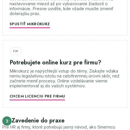
nastavovanie miezd až po vybavovanie žiadostí o
informácie. Presne uvidíte, kde všade musíte zmeniť
doterajšiu prax.
SPUSTIŤ MIKROKURZ
TIP
Potrebujete online kurz pre firmu?
Mikrokurz je najrýchlejší vstup do témy. Získajte vďaka
nemu legislatívnu istotu na celofiremnej úrovni skôr, než
začnete meniť procesy. Online vzdelávanie vieme
implementovať aj do vašich systémov.
CHCEM LICENCIU PRE FIRMU
Zavedenie do praxe
2
Pre HR aj firmy, ktoré potrebujú jasný návod, ako Smernicu