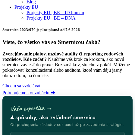
Blog
Projekty EU
Projekty EU | BE – ID human
Projekty EU | BE – DNA
Smernica 2023/970 je plne platná od 7.6.2026
Viete, čo všetko vás so
Smernicou čaká?
Zverejňovanie platov, mzdové audity či reporting rodových
rozdielov. Kde začať?
Naučíme vás krok za krokom, ako novú
smernicu zaviesť do praxe. Bez zmätkov, strachu z pokút. Môžeme
pokračovať konzultáciami alebo auditom, ktoré vám dájú jasný
obraz o tom, na čom ste.
Chcem sa vzdelávať
Potrebujeme konzultáciu ⮕
Vaša expertíza →
4 spôsoby, ako zvládnuť smernicu
Od pochopenia základov cez audit až po zavedenie stratégie.