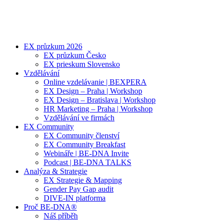
EX průzkum 2026
EX průzkum Česko
EX prieskum Slovensko
Vzdělávání
Online vzdelávanie | BEXPERA
EX Design – Praha | Workshop
EX Design – Bratislava | Workshop
HR Marketing – Praha | Workshop
Vzdělávání ve firmách
EX Community
EX Community členství
EX Community Breakfast
Webináře | BE-DNA Invite
Podcast | BE-DNA TALKS
Analýza & Strategie
EX Strategie & Mapping
Gender Pay Gap audit
DIVE-IN platforma
Proč BE-DNA®
Náš příběh