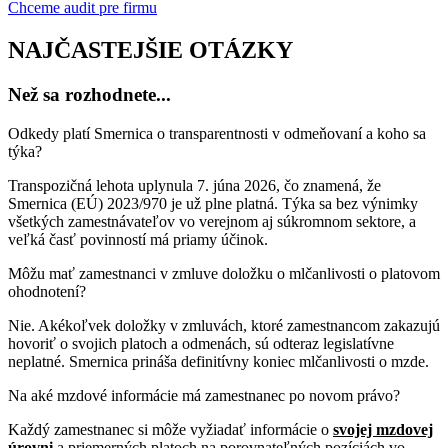
Chceme audit pre firmu
NAJČASTEJŠIE OTÁZKY
Než sa
rozhodnete...
Odkedy platí Smernica o transparentnosti v odmeňovaní a koho sa
týka?
Transpozičná lehota uplynula 7. júna 2026, čo znamená, že
Smernica (EÚ) 2023/970 je už plne platná. Týka sa bez výnimky
všetkých zamestnávateľov vo verejnom aj súkromnom sektore, a
veľká časť povinností má priamy účinok.
Môžu mať zamestnanci v zmluve doložku o mlčanlivosti o platovom
ohodnotení?
Nie. Akékoľvek doložky v zmluvách, ktoré zamestnancom zakazujú
hovoriť o svojich platoch a odmenách, sú odteraz legislatívne
neplatné. Smernica prináša definitívny koniec mlčanlivosti o mzde.
Na aké mzdové informácie má zamestnanec po novom právo?
Každý zamestnanec si môže vyžiadať informácie o
svojej mzdovej
úrovni
a priemerných platoch na porovnateľných pozíciách vo