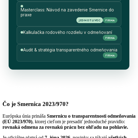
Masterclass: Návod na zavedenie Smernice do
praxe
JEDNOTLIVEC
FIRMA
Kalkulačka rodového rozdielu v odmeňovaní
FIRMA
Audit & stratégia transparentného odmeňovania
FIRMA
 ROVNAKÁ ODMENA |
TRANSPARENTNOSŤ V
Čo je
Smernica 2023/970?
Európska únia prináša
Smernicu o transparentnosti odmeňovania
(EÚ 2023/970)
, ktorej cieľom je presadiť jednoduché pravidlo:
rovnaká odmena za rovnakú prácu bez ohľadu na pohlavie.
Je oficiálne platná od
7. júna 2026
, novinky sa týkajú
všetkých