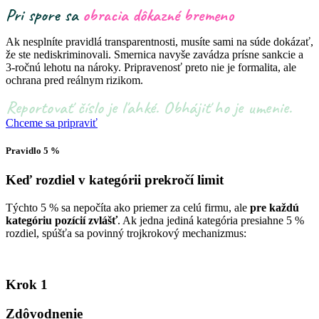
Pri spore sa
obracia dôkazné bremeno
Ak nesplníte pravidlá transparentnosti, musíte sami na súde dokázať,
že ste nediskriminovali. Smernica navyše zavádza prísne sankcie a
3-ročnú lehotu na nároky. Pripravenosť preto nie je formalita, ale
ochrana pred reálnym rizikom.
Reportovať číslo je ľahké. Obhájiť ho je umenie.
Chceme sa pripraviť
Pravidlo 5 %
Keď rozdiel v kategórii
prekročí limit
Týchto 5 % sa nepočíta ako priemer za celú firmu, ale
pre každú
kategóriu pozícií zvlášť
. Ak jedna jediná kategória presiahne 5 %
rozdiel, spúšťa sa povinný trojkrokový mechanizmus:
Krok 1
Zdôvodnenie