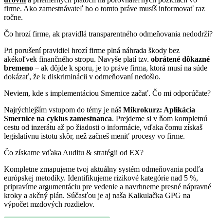
firme. Ako zamestnávateľ ho o tomto práve musíš informovať raz
ročne.
Čo hrozí firme, ak pravidlá transparentného odmeňovania nedodrží?
Pri porušení pravidiel hrozí firme plná náhrada škody bez
akékoľvek finančného stropu. Navyše platí tzv.
obrátené dôkazné
bremeno
– ak dôjde k sporu, je to práve firma, ktorá musí na súde
dokázať, že k diskriminácii v odmeňovaní nedošlo.
Neviem, kde s implementáciou Smernice začať. Čo mi odporúčate?
Najrýchlejším vstupom do témy je náš
Mikrokurz: Aplikácia
Smernice na cyklus zamestnanca
. Prejdeme si v ňom kompletnú
cestu od inzerátu až po žiadosti o informácie, vďaka čomu získaš
legislatívnu istotu skôr, než začneš meniť procesy vo firme.
Čo získame vďaka Auditu & stratégii od EX?
Kompletne zmapujeme tvoj aktuálny systém odmeňovania podľa
európskej metodiky. Identifikujeme rizikové kategórie nad 5 %,
pripravíme argumentáciu pre vedenie a navrhneme presné nápravné
kroky a akčný plán. Súčasťou je aj naša Kalkulačka GPG na
výpočet mzdových rozdielov.