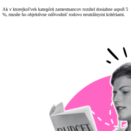
Ak v ktorejkoľvek kategórii zamestnancov rozdiel dosiahne aspoň 5
%, musíte ho objektívne odôvodniť rodovo neutrálnymi kritériami.