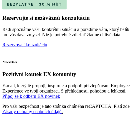
BEZPLATNE · 30 MINÚT
Rezervujte si nezáväznú
konzultáciu
Radi spoznáme vašu konkrétnu situáciu a poradíme vám, ktorý balík
pre vás dáva zmysel. Nie je potrebné zdieľať žiadne citlivé dáta.
Rezervovať konzultáciu
Newsletter
Pozitivní koutek
EX komunity
E-mail, který tě propojí, inspiruje a podpoří při zlepšování Employee
Experience ve tvoji organizaci. S přehledností, pohodou a lehkostí.
Připoj se k odběru EX novinek
Pro vaši bezpečnost je tato stránka chráněna reCAPTCHA. Platí zde
Zásady ochrany osobních údajů
.