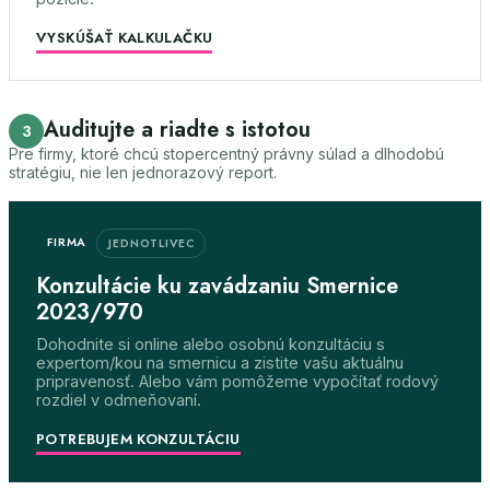
VYSKÚŠAŤ KALKULAČKU
Auditujte a riadte s istotou
3
Pre firmy, ktoré chcú stopercentný právny súlad a dlhodobú
stratégiu, nie len jednorazový report.
FIRMA
JEDNOTLIVEC
Konzultácie ku zavádzaniu Smernice
2023/970
Dohodnite si online alebo osobnú konzultáciu s
expertom/kou na smernicu a zistite vašu aktuálnu
pripravenosť. Alebo vám pomôžeme vypočítať rodový
rozdiel v odmeňovaní.
POTREBUJEM KONZULTÁCIU