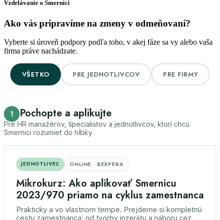
Vzdelávanie o Smernici
Ako vás pripravíme na
zmeny v odmeňovaní?
Vyberte si úroveň podpory podľa toho, v akej fáze sa vy alebo vaša
firma práve nachádzate.
VŠETKO
PRE JEDNOTLIVCOV
PRE FIRMY
Pochopte a aplikujte
1
Pre HR manažérov, špecialistov a jednotlivcov, ktorí chcú
Smernici rozumieť do hĺbky.
JEDNOTLIVEC
ONLINE · BEXPERA
Mikrokurz: Ako aplikovať Smernicu
2023/970 priamo na cyklus zamestnanca
Prakticky a vo vlastnom tempe. Prejdeme si kompletnú
cestu zamestnanca: od tvorby inzerátu a náboru cez