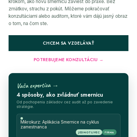
krokom, ako novú smernicu zaviesť do praxe. Bez
zmätkov, strachu z pokút. Môžeme pokračovať
konzultáciami alebo auditom, ktoré vám dájú jasný obraz
o tom, na čom ste.
CHCEM SA VZDELÁVAŤ
POTREBUJEME KONZULTÁCIU →
Vaša expertíza →
4 spôsoby, ako zvládnuť smernicu
Od pochopenia základov cez audit až po zavedenie
stratégie.
Mikrokurz: Aplikácia Smernice na cyklus
zamestnanca
JEDNOTLIVEC
FIRMA