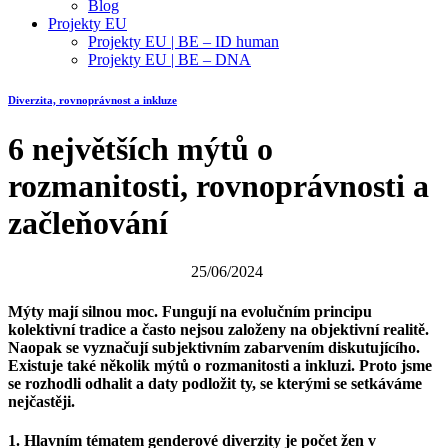
Blog
Projekty EU
Projekty EU | BE – ID human
Projekty EU | BE – DNA
Diverzita, rovnoprávnost a inkluze
6 největších mýtů o
rozmanitosti, rovnoprávnosti a
začleňování
25/06/2024
Mýty mají silnou moc. Fungují na evolučním principu
kolektivní tradice a často nejsou založeny na objektivní realitě.
Naopak se vyznačují subjektivním zabarvením diskutujícího.
Existuje také několik mýtů o rozmanitosti a inkluzi. Proto jsme
se rozhodli odhalit a daty podložit ty, se kterými se setkáváme
nejčastěji.
1. Hlavním tématem genderové diverzity je počet žen v