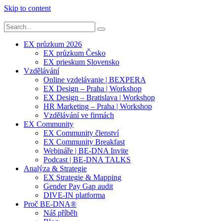
Skip to content
EX průzkum 2026
EX průzkum Česko
EX prieskum Slovensko
Vzdělávání
Online vzdelávanie | BEXPERA
EX Design – Praha | Workshop
EX Design – Bratislava | Workshop
HR Marketing – Praha | Workshop
Vzdělávání ve firmách
EX Community
EX Community členství
EX Community Breakfast
Webináře | BE-DNA Invite
Podcast | BE-DNA TALKS
Analýza & Strategie
EX Strategie & Mapping
Gender Pay Gap audit
DIVE-IN platforma
Proč BE-DNA®
Náš příběh