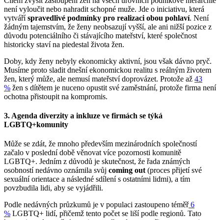
Cílem zvýšit zastoupení žen na všech úrovních podnikové hierarchie
není vyloučit nebo nahradit schopné muže. Jde o iniciativu, která
vytváří
spravedlivé podmínky pro realizaci obou pohlaví
. Není
žádným tajemstvím, že ženy neobsazují vyšší, ale ani nižší pozice z
důvodu potenciálního či stávajícího mateřství, které společnost
historicky staví na piedestal života žen.
Doby, kdy ženy nebyly ekonomicky aktivní, jsou však dávno pryč.
Musíme proto sladit dnešní ekonomickou realitu s reálným životem
žen, který může, ale nemusí mateřství doprovázet. Protože až
43
%
žen s dítětem je nuceno opustit své zaměstnání, protože firma není
ochotna přistoupit na kompromis.
3. Agenda diverzity a inkluze ve firmách se týká
LGBTQ+komunity
Může se zdát, že mnoho především mezinárodních společností
začalo v poslední době věnovat více pozornosti komunitě
LGBTQ+. Jedním z důvodů je skutečnost, že řada známých
osobností nedávno oznámila svůj
coming out
(proces přijetí své
sexuální orientace a následné sdílení s ostatními lidmi), a tím
povzbudila lidi, aby se vyjádřili.
Podle nedávných průzkumů je v populaci zastoupeno téměř
6
%
LGBTQ+ lidí, přičemž tento počet se liší podle regionů. Tato