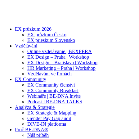
EX průzkum 2026
EX průzkum Česko
EX prieskum Slovensko
Vzdělávání
Online vzdelávanie | BEXPERA
EX Design – Praha | Workshop
EX Design – Bratislava | Workshop
HR Marketing – Praha | Workshop
Vzdělávání ve firmách
EX Community
EX Community členství
EX Community Breakfast
Webináře | BE-DNA Invite
Podcast | BE-DNA TALKS
Analýza & Strategie
EX Strategie & Mapping
Gender Pay Gap audit
DIVE-IN platforma
Proč BE-DNA®
Náš příběh