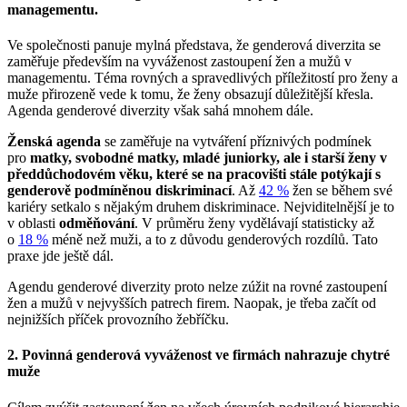
managementu.
Ve společnosti panuje mylná představa, že genderová diverzita se
zaměřuje především na vyváženost zastoupení žen a mužů v
managementu. Téma rovných a spravedlivých příležitostí pro ženy a
muže přirozeně vede k tomu, že ženy obsazují důležitější křesla.
Agenda genderové diverzity však sahá mnohem dále.
Ženská agenda
se zaměřuje na vytváření příznivých podmínek
pro
matky, svobodné matky, mladé juniorky, ale i starší ženy v
předdůchodovém věku, které se na pracovišti stále potýkají s
genderově podmíněnou diskriminací
. Až
42 %
žen se během své
kariéry setkalo s nějakým druhem diskriminace. Nejviditelnější je to
v oblasti
odměňování
. V průměru ženy vydělávají statisticky až
o
18 %
méně než muži, a to z důvodu genderových rozdílů. Tato
praxe jde ještě dál.
Agendu genderové diverzity proto nelze zúžit na rovné zastoupení
žen a mužů v nejvyšších patrech firem. Naopak, je třeba začít od
nejnižších příček provozního žebříčku.
2. Povinná genderová vyváženost ve firmách nahrazuje chytré
muže