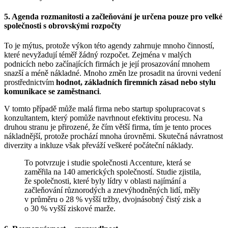
5. Agenda rozmanitosti a začleňování je určena pouze pro velké
společnosti s obrovskými rozpočty
To je mýtus, protože výkon této agendy zahrnuje mnoho činností,
které nevyžadují téměř žádný rozpočet. Zejména v malých
podnicích nebo začínajících firmách je její prosazování mnohem
snazší a méně nákladné. Mnoho změn lze prosadit na úrovni vedení
prostřednictvím
hodnot, základních firemních zásad nebo stylu
komunikace se zaměstnanci
.
V tomto případě může malá firma nebo startup spolupracovat s
konzultantem, který pomůže navrhnout efektivitu procesu. Na
druhou stranu je přirozené, že čím větší firma, tím je tento proces
nákladnější, protože prochází mnoha úrovněmi. Skutečná návratnost
diverzity a inkluze však převáží veškeré počáteční náklady.
To potvrzuje i studie společnosti Accenture, která se
zaměřila na 140 amerických společností. Studie zjistila,
že společnosti, které byly lídry v oblasti najímání a
začleňování různorodých a znevýhodněných lidí, měly
v průměru o 28 % vyšší tržby, dvojnásobný čistý zisk a
o 30 % vyšší ziskové marže.