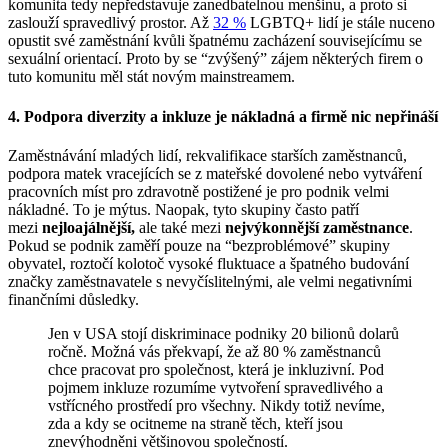
komunita tedy nepředstavuje zanedbatelnou menšinu, a proto si
zaslouží spravedlivý prostor. Až
32 %
LGBTQ+ lidí je stále nuceno
opustit své zaměstnání kvůli špatnému zacházení souvisejícímu se
sexuální orientací. Proto by se “zvýšený” zájem některých firem o
tuto komunitu měl stát novým mainstreamem.
4. Podpora diverzity a inkluze je nákladná a firmě nic nepřináší
Zaměstnávání mladých lidí, rekvalifikace starších zaměstnanců,
podpora matek vracejících se z mateřské dovolené nebo vytváření
pracovních míst pro zdravotně postižené je pro podnik velmi
nákladné. To je mýtus. Naopak, tyto skupiny často patří
mezi
nejloajálnější,
ale také mezi
nejvýkonnější zaměstnance
.
Pokud se podnik zaměří pouze na “bezproblémové” skupiny
obyvatel, roztočí kolotoč vysoké fluktuace a špatného budování
značky zaměstnavatele s nevyčíslitelnými, ale velmi negativními
finančními důsledky.
Jen v USA stojí diskriminace podniky 20 bilionů dolarů
ročně. Možná vás překvapí, že až 80 % zaměstnanců
chce pracovat pro společnost, která je inkluzivní. Pod
pojmem inkluze rozumíme vytvoření spravedlivého a
vstřícného prostředí pro všechny. Nikdy totiž nevíme,
zda a kdy se ocitneme na straně těch, kteří jsou
znevýhodněni většinovou společností.